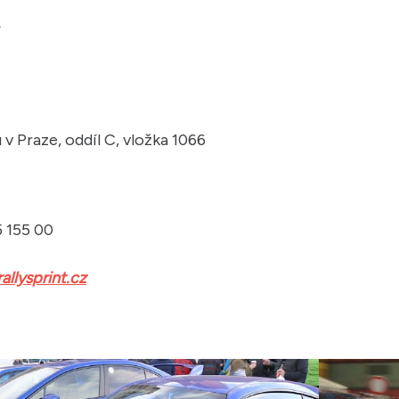
.
v Praze, oddíl C, vložka 1066
5 155 00
llysprint.cz