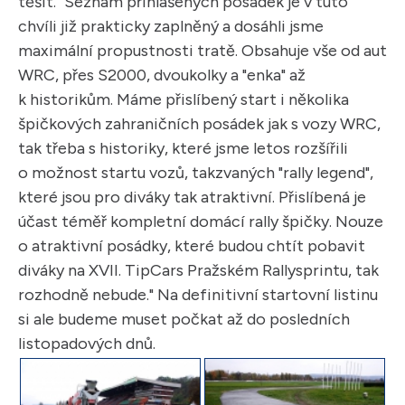
těšit. "Seznam přihlášených posádek je v tuto
chvíli již prakticky zaplněný a dosáhli jsme
maximální propustnosti tratě. Obsahuje vše od aut
WRC, přes S2000, dvoukolky a "enka" až
k historikům. Máme přislíbený start i několika
špičkových zahraničních posádek jak s vozy WRC,
tak třeba s historiky, které jsme letos rozšířili
o možnost startu vozů, takzvaných "rally legend",
které jsou pro diváky tak atraktivní. Přislíbená je
účast téměř kompletní domácí rally špičky. Nouze
o atraktivní posádky, které budou chtít pobavit
diváky na XVII. TipCars Pražském Rallysprintu, tak
rozhodně nebude." Na definitivní startovní listinu
si ale budeme muset počkat až do posledních
listopadových dnů.