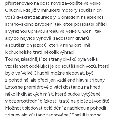
přestěhovalo na dostihové závodiště ve Velké
Chuchli, kde již v minulosti motory soutěžních
vozů dvakrát zaburácely. S ohledem na absenci
strahovského závodění tak letos pořadatel přišel
s výraznou úpravou areálu ve Velké Chuchli tak,
aby co nejvíce vyhověl žádostem diváků
a soutěžních jezdců, kteří v minulosti měli
k chuchelské trati několik výhrad.
Tou nejzásadnější ze strany diváků byla velká
vzdálenost oddělující je od soutěžních vozů, které
bylo ve Velké Chuchli možné sledovat, byť
z pohodlné, ale přeci jen vzdálené hlavní tribuny.
Letos se premiérově diváci dostanou na hned
několik diváckých míst, které budou vytýčené
v bezprostřední blízkosti tratě na ploše závodiště.
Možnost sledovat celé dění z nadhledu a pohodlí
tribuny ale zůstane zachována. "Snažili jsme se