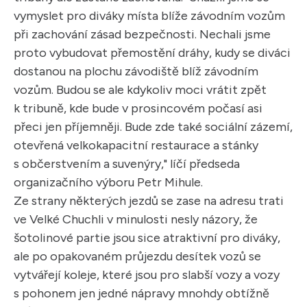
vymyslet pro diváky místa blíže závodním vozům
při zachování zásad bezpečnosti. Nechali jsme
proto vybudovat přemostění dráhy, kudy se diváci
dostanou na plochu závodiště blíž závodním
vozům. Budou se ale kdykoliv moci vrátit zpět
k tribuně, kde bude v prosincovém počasí asi
přeci jen příjemněji. Bude zde také sociální zázemí,
otevřená velkokapacitní restaurace a stánky
s občerstvením a suvenýry," líčí předseda
organizačního výboru Petr Mihule.
Ze strany některých jezdů se zase na adresu trati
ve Velké Chuchli v minulosti nesly názory, že
šotolinové partie jsou sice atraktivní pro diváky,
ale po opakovaném průjezdu desítek vozů se
vytvářejí koleje, které jsou pro slabší vozy a vozy
s pohonem jen jedné nápravy mnohdy obtížně