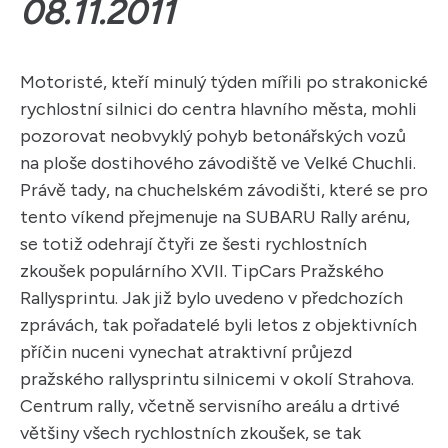
08.11.2011
Motoristé, kteří minulý týden mířili po strakonické
rychlostní silnici do centra hlavního města, mohli
pozorovat neobvyklý pohyb betonářských vozů
na ploše dostihového závodiště ve Velké Chuchli.
Právě tady, na chuchelském závodišti, které se pro
tento víkend přejmenuje na SUBARU Rally arénu,
se totiž odehrají čtyři ze šesti rychlostních
zkoušek populárního XVII. TipCars Pražského
Rallysprintu. Jak již bylo uvedeno v předchozích
zprávách, tak pořadatelé byli letos z objektivních
příčin nuceni vynechat atraktivní průjezd
pražského rallysprintu silnicemi v okolí Strahova.
Centrum rally, včetně servisního areálu a drtivé
většiny všech rychlostních zkoušek, se tak