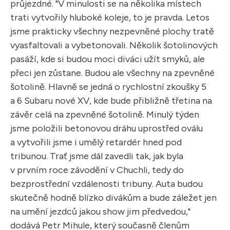
průjezdné. "V minulosti se na několika místech
trati vytvořily hluboké koleje, to je pravda. Letos
jsme prakticky všechny nezpevněné plochy tratě
vyasfaltovali a vybetonovali. Několik šotolinových
pasáží, kde si budou moci diváci užít smyků, ale
přeci jen zůstane. Budou ale všechny na zpevněné
šotolině. Hlavně se jedná o rychlostní zkoušky 5
a 6 Subaru nové XV, kde bude přibližně třetina na
závěr celá na zpevněné šotolině. Minulý týden
jsme položili betonovou dráhu uprostřed oválu
a vytvořili jsme i umělý retardér hned pod
tribunou. Trať jsme dál zavedli tak, jak byla
v prvním roce závodění v Chuchli, tedy do
bezprostřední vzdálenosti tribuny. Auta budou
skutečně hodně blízko divákům a bude záležet jen
na umění jezdců jakou show jim předvedou,"
dodává Petr Mihule, který současně členům