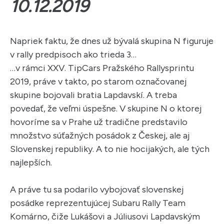
10.12.2019
Napriek faktu, že dnes už bývalá skupina N figuruje
v rally predpisoch ako trieda 3…
…v rámci XXV. TipCars Pražského Rallysprintu
2019, práve v takto, po starom označovanej
skupine bojovali bratia Lapdavskí. A treba
povedať, že veľmi úspešne. V skupine N o ktorej
hovoríme sa v Prahe už tradične predstavilo
množstvo súťažných posádok z Českej, ale aj
Slovenskej republiky. A to nie hocijakých, ale tých
najlepších.
A práve tu sa podarilo vybojovať slovenskej
posádke reprezentujúcej Subaru Rally Team
Komárno, čiže Lukášovi a Júliusovi Lapdavským