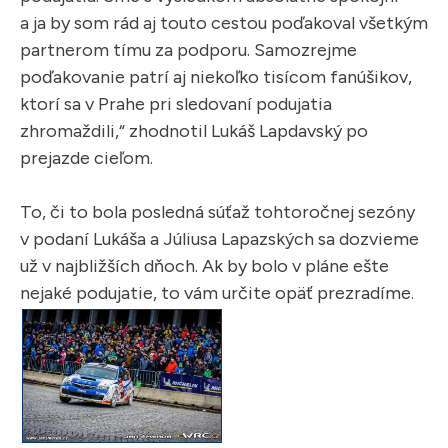
a ja by som rád aj touto cestou poďakoval všetkým
partnerom tímu za podporu. Samozrejme
poďakovanie patrí aj niekoľko tisícom fanúšikov,
ktorí sa v Prahe pri sledovaní podujatia
zhromaždili,“ zhodnotil Lukáš Lapdavský po
prejazde cieľom.
To, či to bola posledná súťaž tohtoročnej sezóny
v podaní Lukáša a Júliusa Lapazských sa dozvieme
už v najbližších dňoch. Ak by bolo v pláne ešte
nejaké podujatie, to vám určite opäť prezradíme.