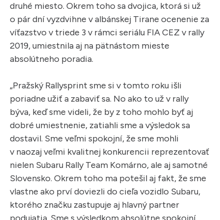
druhé miesto. Okrem toho sa dvojica, ktorá si už
o pár dní vyzdvihne v albánskej Tirane ocenenie za
víťazstvo v triede 3 v rámci seriálu FIA CEZ v rally
2019, umiestnila aj na pätnástom mieste
absolútneho poradia.
„Pražský Rallysprint sme si v tomto roku išli
poriadne užiť a zabaviť sa. No ako to už v rally
býva, keď sme videli, že by z toho mohlo byť aj
dobré umiestnenie, zatiahli sme a výsledok sa
dostavil. Sme veľmi spokojní, že sme mohli
v naozaj veľmi kvalitnej konkurencii reprezentovať
nielen Subaru Rally Team Komárno, ale aj samotné
Slovensko. Okrem toho ma potešil aj fakt, že sme
vlastne ako prví doviezli do cieľa vozidlo Subaru,
ktorého značku zastupuje aj hlavný partner
podujatia. Sme s výsledkom absolútne spokojní